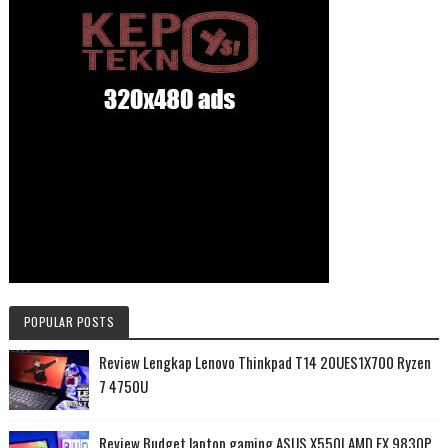
POPULAR POSTS
Review Lengkap Lenovo Thinkpad T14 20UES1X700 Ryzen
7 4750U
Review Budget laptop gaming ASUS X550I AMD FX 9830P