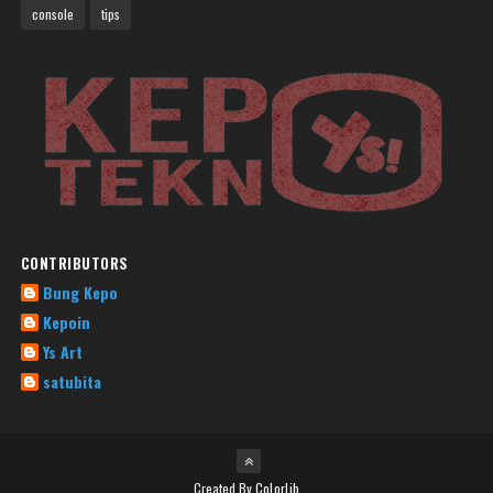
console
tips
CONTRIBUTORS
Bung Kepo
Kepoin
Ys Art
satubita
Created By
Colorlib