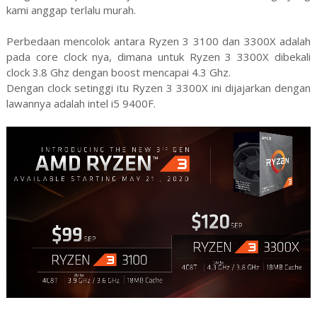
kami anggap terlalu murah.
Perbedaan mencolok antara Ryzen 3 3100 dan 3300X adalah
pada core clock nya, dimana untuk Ryzen 3 3300X dibekali
clock 3.8 Ghz dengan boost mencapai 4.3 Ghz.
Dengan clock setinggi itu Ryzen 3 3300X ini dijajarkan dengan
lawannya adalah intel i5 9400F.