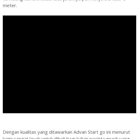
meter.
Dengan kualitas yang ditawarkan Advan Start go ini menurut
kami sangat layak untuk dibeli bagi kalian pecinta musik yang