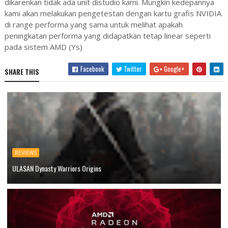
dikarenkan tidak ada unit distudio kami. Mungkin kedepannya
kami akan melakukan pengetestan dengan kartu grafis NVIDIA
di range performa yang sama untuk melihat apakah
peningkatan performa yang didapatkan tetap linear seperti
pada sistem AMD (Ys)
Facebook
Twitter
Google+
SHARE THIS
REVIEWS
ULASAN Dynasty Warriors Origins