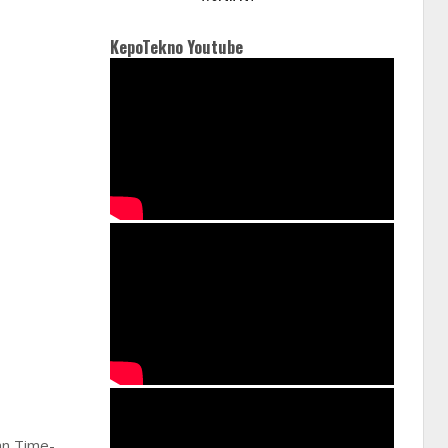
KepoTekno Youtube
an Time-