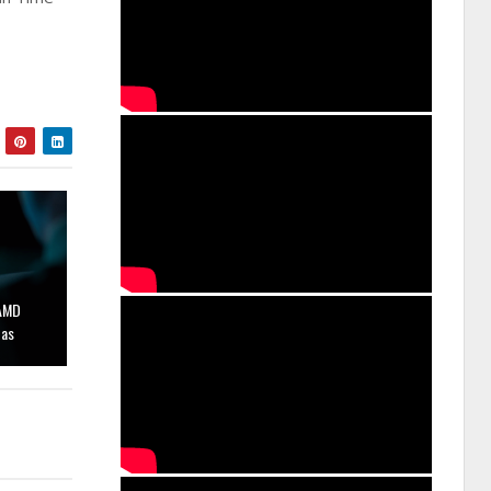
 AMD
das