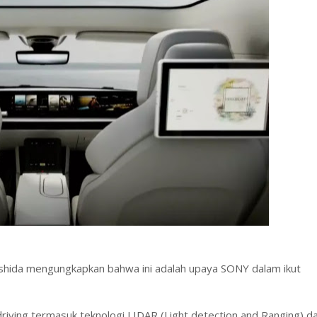
Yoshida mengungkapkan bahwa ini adalah upaya SONY dalam ikut
 driving termasuk teknologi LIDAR (Light detection and Ranging) d