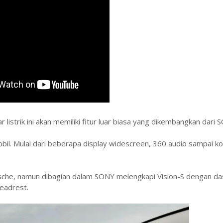
strik ini akan memiliki fitur luar biasa yang dikembangkan dari 
obil. Mulai dari beberapa display widescreen, 360 audio sampai k
Porsche, namun dibagian dalam SONY melengkapi Vision-S dengan d
headrest.