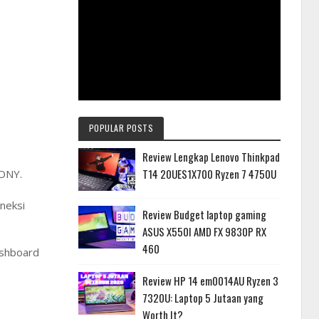
POPULAR POSTS
Review Lengkap Lenovo Thinkpad
T14 20UES1X700 Ryzen 7 4750U
SONY.
oneksi
Review Budget laptop gaming
ASUS X550I AMD FX 9830P RX
460
ashboard
Review HP 14 em0014AU Ryzen 3
7320U: Laptop 5 Jutaan yang
Worth It?