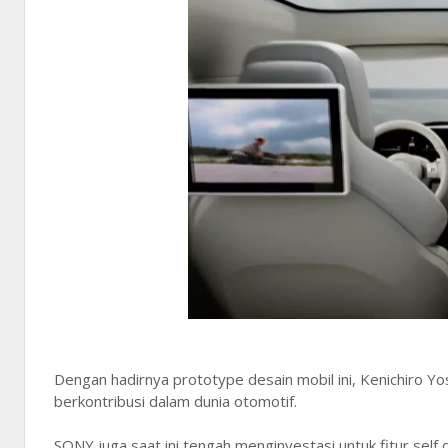
Dengan hadirnya prototype desain mobil ini, Kenichiro 
berkontribusi dalam dunia otomotif.
SONY juga saat ini tengah menginvestasi untuk fitur self