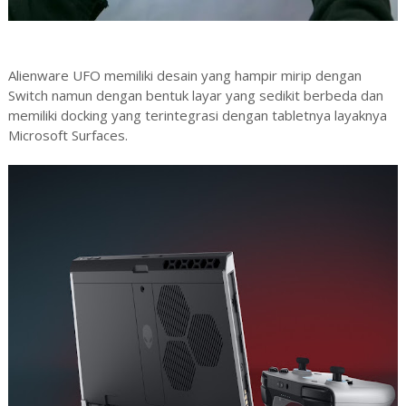
Alienware UFO memiliki desain yang hampir mirip dengan
Switch namun dengan bentuk layar yang sedikit berbeda dan
memiliki docking yang terintegrasi dengan tabletnya layaknya
Microsoft Surfaces.