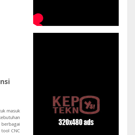
nsi
tuk masuk
kebutuhan
 berbagai
g tool CNC