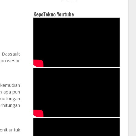
KepoTekno Youtube
 Dassault
a prosesor
 kemudian
an apa pun
emotongan
rhitungan
nit untuk