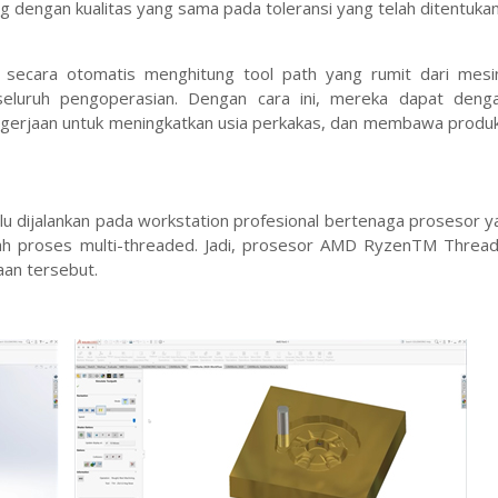
dengan kualitas yang sama pada toleransi yang telah ditentuka
secara otomatis menghitung tool path yang rumit dari me
 seluruh pengoperasian. Dengan cara ini, mereka dapat den
erjaan untuk meningkatkan usia perkakas, dan membawa produk
 dijalankan pada workstation profesional bertenaga prosesor y
uah proses multi-threaded. Jadi, prosesor AMD RyzenTM Threa
aan tersebut.