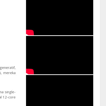
eneratif,
i, mereka
a single-
l 12-core