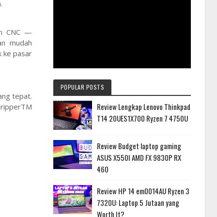
n.
sin CNC —
gan mudah
 ke pasar
POPULAR POSTS
ang tepat.
Review Lengkap Lenovo Thinkpad
dripperTM
T14 20UES1X700 Ryzen 7 4750U
Review Budget laptop gaming
ASUS X550I AMD FX 9830P RX
460
Review HP 14 em0014AU Ryzen 3
7320U: Laptop 5 Jutaan yang
Worth It?