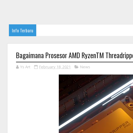
Info Terbaru
Bagaimana Prosesor AMD RyzenTM Threadripper
Ys Art
February 18, 2021
News