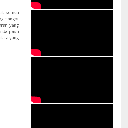
tuk semua
ang sangat
aran yang
Anda pasti
tasi yang