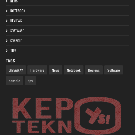
NEWS
NOTEBOOK
REVIEWS
SOFTWARE
CONSOLE
TIPS
TAGS
GIVEAWAY
Hardware
News
Notebook
Reviews
Software
console
tips