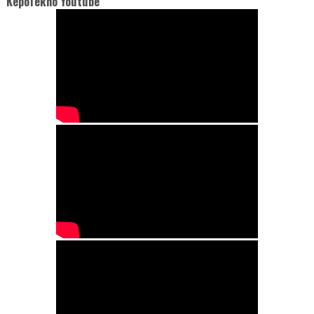
KepoTekno Youtube