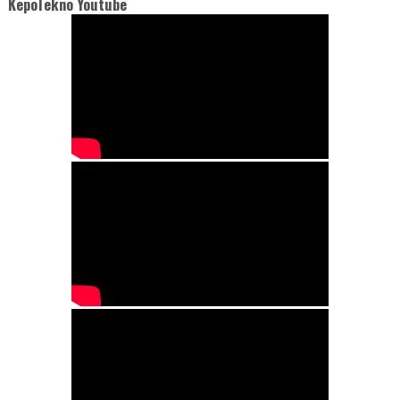
KepoTekno Youtube