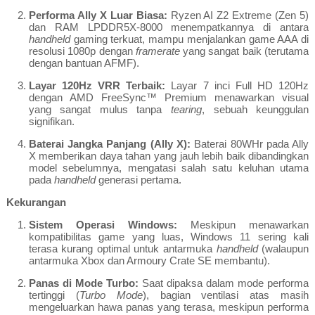
Performa Ally X Luar Biasa:
Ryzen AI Z2 Extreme (Zen 5)
dan RAM LPDDR5X-8000 menempatkannya di antara
handheld
gaming terkuat, mampu menjalankan game AAA di
resolusi 1080p dengan
framerate
yang sangat baik (terutama
dengan bantuan AFMF).
Layar 120Hz VRR Terbaik:
Layar 7 inci Full HD 120Hz
dengan AMD FreeSync™ Premium menawarkan visual
yang sangat mulus tanpa
tearing
, sebuah keunggulan
signifikan.
Baterai Jangka Panjang (Ally X):
Baterai 80WHr pada Ally
X memberikan daya tahan yang jauh lebih baik dibandingkan
model sebelumnya, mengatasi salah satu keluhan utama
pada
handheld
generasi pertama.
Kekurangan
Sistem Operasi Windows:
Meskipun menawarkan
kompatibilitas game yang luas, Windows 11 sering kali
terasa kurang optimal untuk antarmuka
handheld
(walaupun
antarmuka Xbox dan Armoury Crate SE membantu).
Panas di Mode Turbo:
Saat dipaksa dalam mode performa
tertinggi (
Turbo Mode
), bagian ventilasi atas masih
mengeluarkan hawa panas yang terasa, meskipun performa