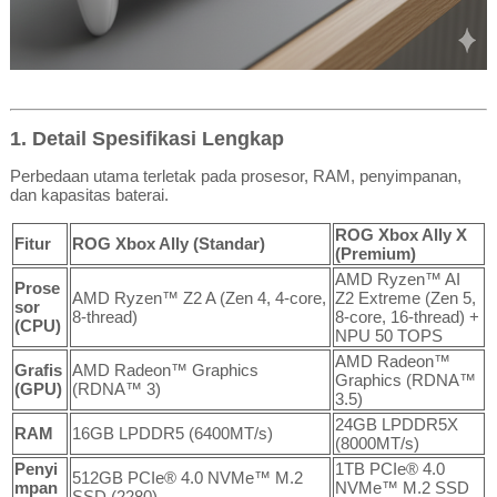
1. Detail Spesifikasi Lengkap
Perbedaan utama terletak pada prosesor, RAM, penyimpanan,
dan kapasitas baterai.
ROG Xbox Ally X
Fitur
ROG Xbox Ally (Standar)
(Premium)
AMD Ryzen™ AI
Prose
AMD Ryzen™ Z2 A (Zen 4, 4-core,
Z2 Extreme (Zen 5,
sor
8-thread)
8-core, 16-thread) +
(CPU)
NPU 50 TOPS
AMD Radeon™
Grafis
AMD Radeon™ Graphics
Graphics (RDNA™
(GPU)
(RDNA™ 3)
3.5)
24GB LPDDR5X
RAM
16GB LPDDR5 (6400MT/s)
(8000MT/s)
Penyi
1TB PCIe® 4.0
512GB PCIe® 4.0 NVMe™ M.2
mpan
NVMe™ M.2 SSD
SSD (2280)