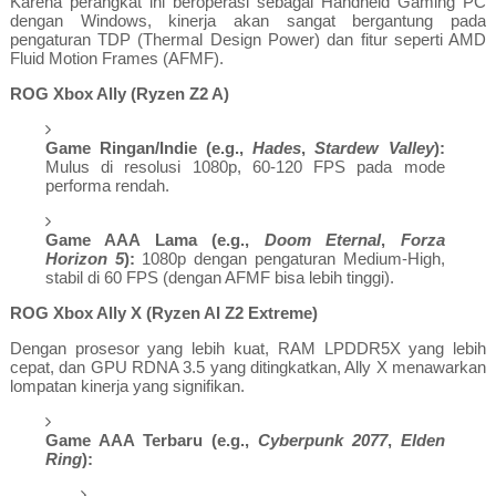
Karena perangkat ini beroperasi sebagai Handheld Gaming PC
dengan Windows, kinerja akan sangat bergantung pada
pengaturan TDP (Thermal Design Power) dan fitur seperti AMD
Fluid Motion Frames (AFMF).
ROG Xbox Ally (Ryzen Z2 A)
Game Ringan/Indie (e.g.,
Hades
,
Stardew Valley
):
Mulus di resolusi 1080p, 60-120 FPS pada mode
performa rendah.
Game AAA Lama (e.g.,
Doom Eternal
,
Forza
Horizon 5
):
1080p dengan pengaturan Medium-High,
stabil di 60 FPS (dengan AFMF bisa lebih tinggi).
ROG Xbox Ally X (Ryzen AI Z2 Extreme)
Dengan prosesor yang lebih kuat, RAM LPDDR5X yang lebih
cepat, dan GPU RDNA 3.5 yang ditingkatkan, Ally X menawarkan
lompatan kinerja yang signifikan.
Game AAA Terbaru (e.g.,
Cyberpunk 2077
,
Elden
Ring
):