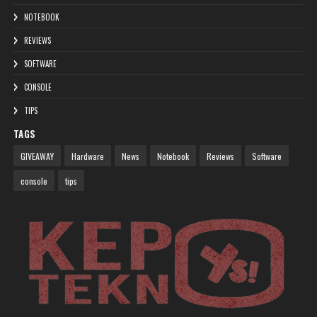
NOTEBOOK
REVIEWS
SOFTWARE
CONSOLE
TIPS
TAGS
GIVEAWAY
Hardware
News
Notebook
Reviews
Software
console
tips