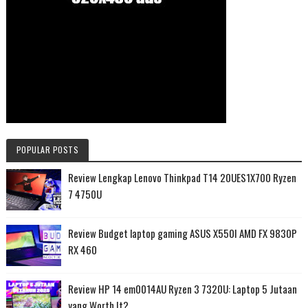
POPULAR POSTS
Review Lengkap Lenovo Thinkpad T14 20UES1X700 Ryzen
7 4750U
Review Budget laptop gaming ASUS X550I AMD FX 9830P
RX 460
Review HP 14 em0014AU Ryzen 3 7320U: Laptop 5 Jutaan
yang Worth It?