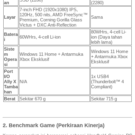
an
(2280)
7-inch FHD (1920x1080) IPS,
120Hz, 500 nits, AMD FreeSync™
Layar
Sama
Premium, Corning Gorilla Glass
Victus + DXC Anti-Reflection
80WHrs, 4-cell Li-
Batera
60WHrs, 4-cell Li-ion
ion (Daya tahan
i
lebih lama)
Siste
Windows 11 Home
m
Windows 11 Home + Antarmuka
+ Antarmuka Xbox
Opera
Xbox Eksklusif
Eksklusif
si
Port
I/O
1x USB4
Ally X
N/A
(Thunderbolt™ 4
Tamba
Compliant)
han
Berat
Sekitar 670 g
Sekitar 715 g
2. Benchmark Game (Perkiraan Kinerja)