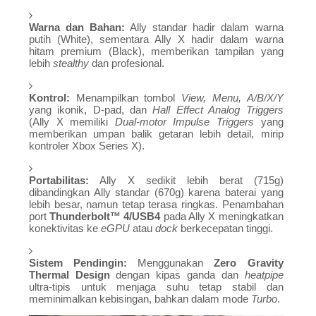
Warna dan Bahan:
Ally standar hadir dalam warna
putih (White), sementara Ally X hadir dalam warna
hitam premium (Black), memberikan tampilan yang
lebih
stealthy
dan profesional.
Kontrol:
Menampilkan tombol
View, Menu, A/B/X/Y
yang ikonik, D-pad, dan
Hall Effect Analog Triggers
(Ally X memiliki
Dual-motor Impulse Triggers
yang
memberikan umpan balik getaran lebih detail, mirip
kontroler Xbox Series X).
Portabilitas:
Ally X sedikit lebih berat (715g)
dibandingkan Ally standar (670g) karena baterai yang
lebih besar, namun tetap terasa ringkas. Penambahan
port
Thunderbolt™ 4/USB4
pada Ally X meningkatkan
konektivitas ke
eGPU
atau
dock
berkecepatan tinggi.
Sistem Pendingin:
Menggunakan
Zero Gravity
Thermal Design
dengan kipas ganda dan
heatpipe
ultra-tipis untuk menjaga suhu tetap stabil dan
meminimalkan kebisingan, bahkan dalam mode
Turbo
.