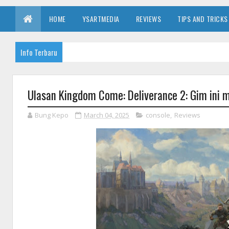
HOME
YSARTMEDIA
REVIEWS
TIPS AND TRICKS
Info Terbaru
Ulasan Kingdom Come: Deliverance 2: Gim ini m
Bung Kepo
March 04, 2025
console
,
Reviews