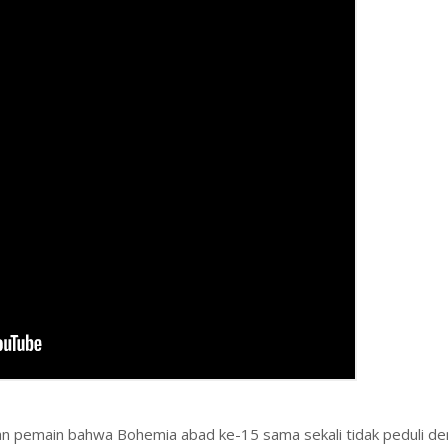
n pemain bahwa Bohemia abad ke-15 sama sekali tidak peduli d