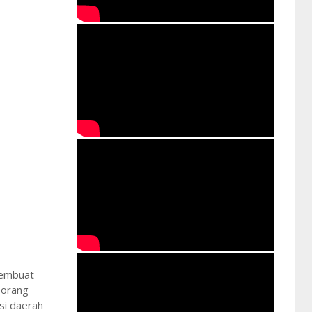
membuat
eorang
si daerah