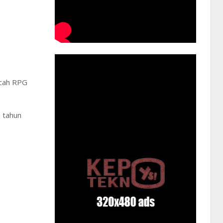
ncah RPG
i tahun