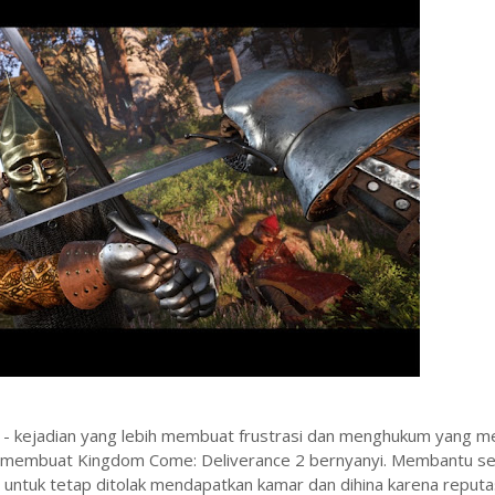
an - kejadian yang lebih membuat frustrasi dan menghukum yang 
r membuat Kingdom Come: Deliverance 2 bernyanyi. Membantu s
ntuk tetap ditolak mendapatkan kamar dan dihina karena reputa