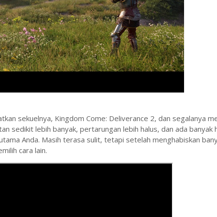
atkan sekuelnya, Kingdom Come: Deliverance 2, dan segalanya me
tan sedikit lebih banyak, pertarungan lebih halus, dan ada banyak 
 utama Anda. Masih terasa sulit, tetapi setelah menghabiskan ban
lih cara lain.