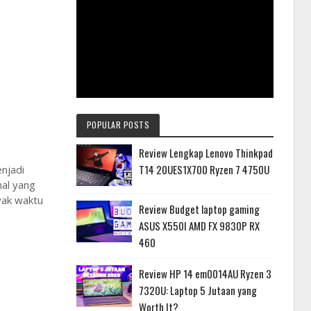
POPULAR POSTS
Review Lengkap Lenovo Thinkpad
T14 20UES1X700 Ryzen 7 4750U
njadi
hal yang
yak waktu
Review Budget laptop gaming
ASUS X550I AMD FX 9830P RX
460
Review HP 14 em0014AU Ryzen 3
7320U: Laptop 5 Jutaan yang
Worth It?