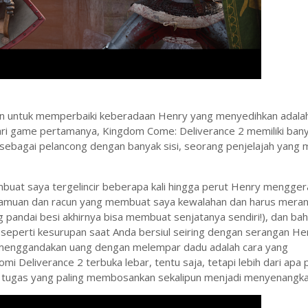
ban untuk memperbaiki keberadaan Henry yang menyedihkan adala
dari game pertamanya, Kingdom Come: Deliverance 2 memiliki bany
 sebagai pelancong dengan banyak sisi, seorang penjelajah yang m
membuat saya tergelincir beberapa kali hingga perut Henry mengge
k ramuan dan racun yang membuat saya kewalahan dan harus mera
 pandai besi akhirnya bisa membuat senjatanya sendiri!), dan bah
 seperti kesurupan saat Anda bersiul seiring dengan serangan He
 menggandakan uang dengan melempar dadu adalah cara yang
eliverance 2 terbuka lebar, tentu saja, tetapi lebih dari apa 
tugas yang paling membosankan sekalipun menjadi menyenangka