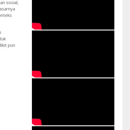
n sosial,
dasarnya
onteks
i
tuk
ikit pun