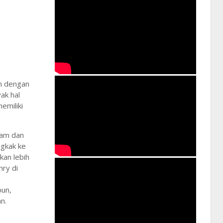
h dengan
ak hal
emiliki
ram dan
ngkak ke
kan lebih
nry di
pun,
n.