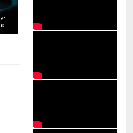
 AMD
das