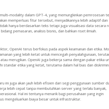
multi-modality dalam GPT-4, yang memungkinkan pemrosesan te
kan memperluas fitur tersebut, menjadikannya lebih adaptif dan f
idak hanya berdasarkan teks tetapi juga visualisasi data secara r
bidang pemasaran, analisis bisnis, dan bahkan riset ilmiah.
ktor, OpenAI terus berfokus pada aspek keamanan dan etika. Mo
 keamanan yang lebih ketat untuk mencegah penyalahgunaan, terut
atau merugikan. OpenAI juga bekerja sama dengan pakar etika u
andar etika yang ketat, terutama dalam hal bias dan diskrimina
u ini juga akan jauh lebih efisien dari segi penggunaan sumber d
erja lebih cepat tanpa membutuhkan server yang terlalu banyak,
rasional. Hal ini tentunya menarik bagi perusahaan yang ingin
s mengeluarkan biaya besar untuk infrastruktur.