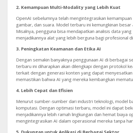
2.
Kemampuan Multi-Modality yang Lebih Kuat
OpenAI sebelumnya telah mengintegrasikan kemampuan 
gambar, dan suara. Model terbaru ini kemungkinan besar a
Misalnya, pengguna bisa mendapatkan analisis data yang t
menjadikannya alat yang lebih berguna bagi profesional di 
3.
Peningkatan Keamanan dan Etika AI
Dengan semakin banyaknya penggunaan AI di berbagai se
terbaru ini diharapkan akan dilengkapi dengan protokol
terkait dengan generasi konten yang dapat menyesatkan 
memastikan bahwa AI yang mereka kembangkan mematuhi st
4.
Lebih Cepat dan Efisien
Menurut sumber-sumber dari industri teknologi, model bar
komputasi. Dengan optimasi terbaru, model ini dapat bek
menjadikannya lebih ramah lingkungan dan hemat biaya ope
mengintegrasikan AI dalam operasional mereka tanpa haru
5.
Dukungan untuk Aplikasi di Berbagai Sektor