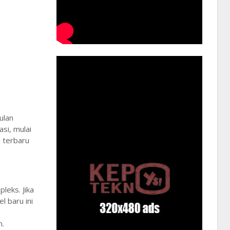
ulan
si, mulai
i terbaru
leks. Jika
 baru ini
n.