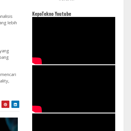
KepoTekno Youtube
nalisis
ang lebih
 yang
mbang
 mencari
lity,