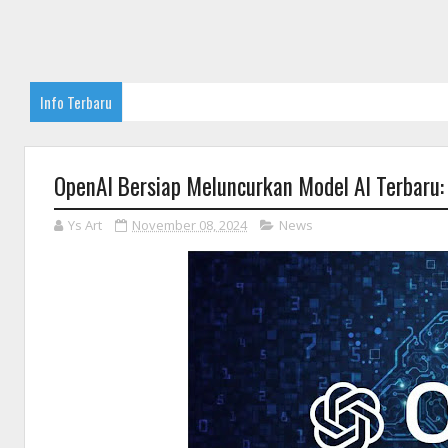
Info Terbaru
OpenAI Bersiap Meluncurkan Model AI Terbaru:
Ys Art
November 08, 2024
News