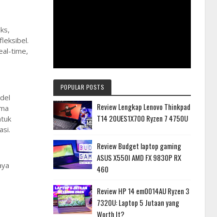
ks,
leksibel.
eal-time,
POPULAR POSTS
del
Review Lengkap Lenovo Thinkpad
ama
T14 20UES1X700 Ryzen 7 4750U
ntuk
si.
Review Budget laptop gaming
ASUS X550I AMD FX 9830P RX
aya
460
Review HP 14 em0014AU Ryzen 3
7320U: Laptop 5 Jutaan yang
Worth It?