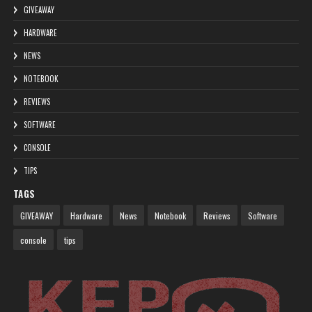
GIVEAWAY
HARDWARE
NEWS
NOTEBOOK
REVIEWS
SOFTWARE
CONSOLE
TIPS
TAGS
GIVEAWAY
Hardware
News
Notebook
Reviews
Software
console
tips