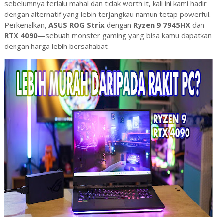
sebelumnya terlalu mahal dan tidak worth it, kali ini kami hadir
dengan alternatif yang lebih terjangkau namun tetap powerful.
Perkenalkan,
ASUS ROG Strix
dengan
Ryzen 9 7945HX
dan
RTX 4090
—sebuah monster gaming yang bisa kamu dapatkan
dengan harga lebih bersahabat.