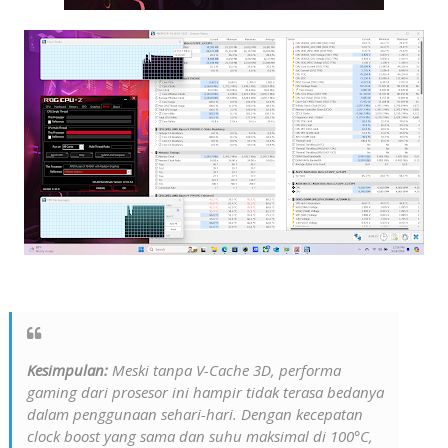
Kesimpulan:
Meski tanpa V-Cache 3D, performa
gaming dari prosesor ini hampir tidak terasa bedanya
dalam penggunaan sehari-hari. Dengan kecepatan
clock boost yang sama dan suhu maksimal di 100°C,