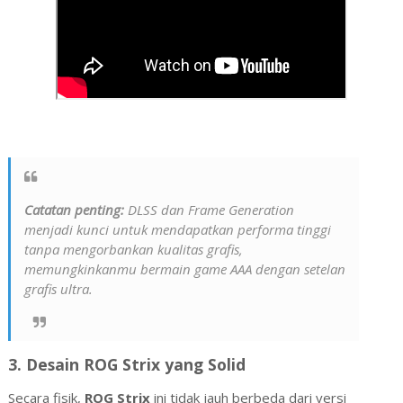
Catatan penting:
DLSS dan Frame Generation
menjadi kunci untuk mendapatkan performa tinggi
tanpa mengorbankan kualitas grafis,
memungkinkanmu bermain game AAA dengan setelan
grafis ultra.
3.
Desain ROG Strix yang Solid
Secara fisik,
ROG Strix
ini tidak jauh berbeda dari versi