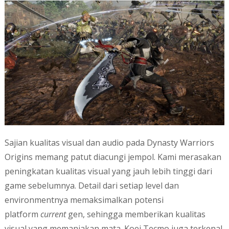
Sajian kualitas visual dan audio pada Dynasty Warriors
Origins memang patut diacungi jempol. Kami merasakan
peningkatan kualitas visual yang jauh lebih tinggi dari
game sebelumnya. Detail dari setiap level dan
environmentnya memaksimalkan potensi
platform
current
gen, sehingga memberikan kualitas
visual yang memanjakan mata. Koei Tecmo juga terkenal